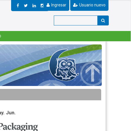
Ingresar
Usuario nuevo
O
y. Jun.